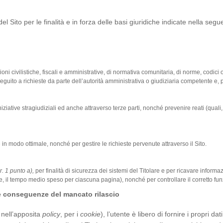
 del Sito per le finalità e in forza delle basi giuridiche indicate nella segu
 civilistiche, fiscali e amministrative, di normativa comunitaria, di norme, codici
seguito a richieste da parte dell’autorità amministrativa o giudiziaria competente e, p
iziative stragiudiziali ed anche attraverso terze parti, nonché prevenire reati (quali, 
 in modo ottimale, nonché per gestire le richieste pervenute attraverso il Sito.
. 1 punto a),
per finalità di sicurezza dei sistemi del Titolare e per ricavare informaz
e, il tempo medio speso per ciascuna pagina), nonché per controllare il corretto fu
i e conseguenze del mancato rilascio
 nell’apposita
policy
, per i
cookie
), l’utente è libero di fornire i propri da