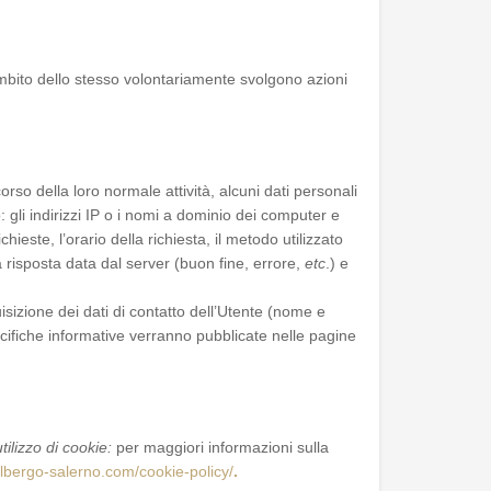
l’ambito dello stesso volontariamente svolgono azioni
rso della loro normale attività, alcuni dati personali
: gli indirizzi IP o i nomi a dominio dei computer e
hieste, l’orario della richiesta, il metodo utilizzato
la risposta data dal server (buon fine, errore,
etc
.) e
quisizione dei dati di contatto dell’Utente (nome e
pecifiche informative verranno pubblicate nelle pagine
ilizzo di cookie:
per maggiori informazioni sulla
albergo-salerno.com/cookie-policy/
.