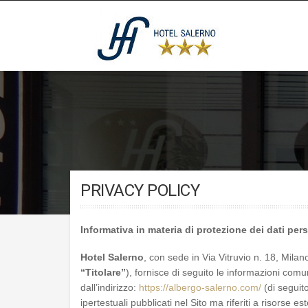
Skip
to
content
ALBERGO SALERNO
Milano
PRIVACY POLICY
Informativa
in materia di protezione dei dati per
Hotel Salerno
, con sede in Via Vitruvio n. 18, Mila
“Titolare”
),
fornisce di seguito le informazioni comuni
dall’indirizzo:
https://albergo-salerno.com/
(di seguito,
ipertestuali pubblicati nel Sito ma riferiti a risorse e