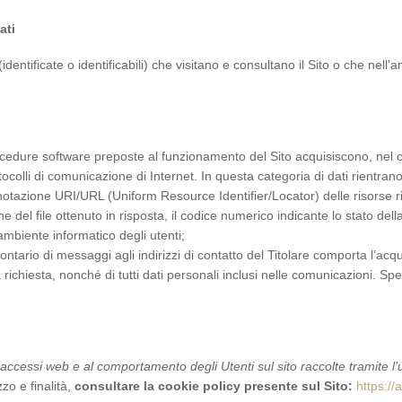
ati
(identificate o identificabili) che visitano e consultano il Sito o che nel
.
procedure software preposte al funzionamento del Sito acquisiscono, nel co
tocolli di comunicazione di Internet. In questa categoria di dati rientrano
i in notazione URI/URL (Uniform Resource Identifier/Locator) delle risorse ric
ne del file ottenuto in risposta, il codice numerico indicante lo stato del
’ambiente informatico degli utenti;
 volontario di messaggi agli indirizzi di contatto del Titolare comporta l’ac
va richiesta, nonché di tutti dati personali inclusi nelle comunicazioni. S
 accessi web e al comportamento degli Utenti sul sito raccolte tramite l’ut
zzo e finalità,
consultare la cookie policy presente sul Sito:
https://