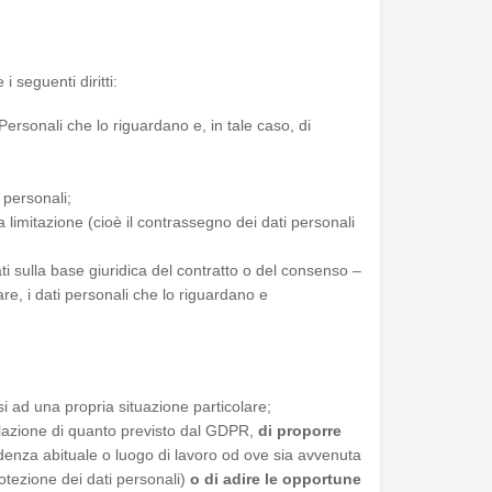
i seguenti diritti:
Personali che lo riguardano e, in tale caso, di
 personali;
la limitazione (cioè il contrassegno dei dati personali
ati sulla base giuridica del contratto o del consenso –
are, i dati personali che lo riguardano e
si ad una propria situazione particolare;
violazione di quanto previsto dal GDPR,
di proporre
idenza abituale o luogo di lavoro od ove sia avvenuta
protezione dei dati personali)
o di adire le opportune