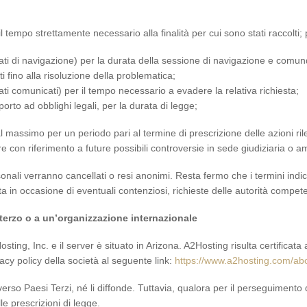
il tempo strettamente necessario alla finalità per cui sono stati raccolti;
dati di navigazione) per la durata della sessione di navigazione e comunqu
i fino alla risoluzione della problematica;
dati comunicati) per il tempo necessario a evadere la relativa richiesta;
porto ad obblighi legali, per la durata di legge;
al massimo per un periodo pari al termine di prescrizione delle azioni ri
olare con riferimento a future possibili controversie in sede giudiziaria o a
i Personali verranno cancellati o resi anonimi. Resta fermo che i termini ind
 in occasione di eventuali contenziosi, richieste delle autorità competen
 terzo o a un’organizzazione internazionale
osting, Inc. e il server è situato in Arizona. A2Hosting risulta certificata 
vacy policy della società al seguente link:
https://www.a2hosting.com/abo
i verso Paesi Terzi, né li diffonde. Tuttavia, qualora per il perseguimento
le prescrizioni di legge.