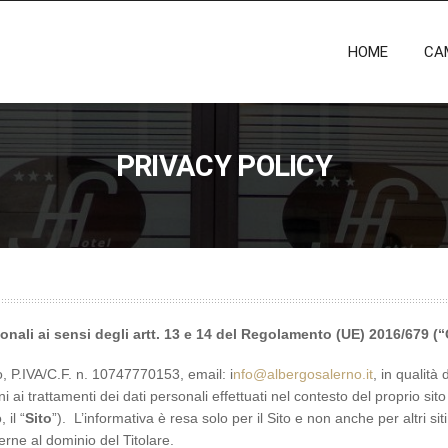
HOME
CA
PRIVACY POLICY
sonali
ai sensi degli artt. 13 e 14 del Regolamento (UE) 2016/679 
no, P.IVA/C.F. n. 10747770153, email: i
nfo@albergosalerno.it
,
in qualità 
 ai trattamenti dei dati personali effettuati nel contesto del proprio sito
 il “
Sito
”). L’informativa è resa solo per il Sito e non anche per altri sit
sterne al dominio del Titolare.