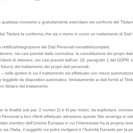
n qualsiasi momento e gratuitamente esercitare nei confronti del Titolare 
 dal Titolare la conferma che sia o meno in corso un trattamento di Dati 
a rettifica/integrazione dei Dati Personali inesatti/incompleti;
ttenere, nei casi previsti dalla normativa, la cancellazione dei propri dati
 Utenti di ottenere, nei casi previsti dall’art. 18, paragrafo 1 del GDPR, 
n futuro) del trattamento dei propri dati personali;
i – nelle ipotesi in cui il trattamento sia effettuato con mezzi automatizz
leggibile da dispositivo automatico, limitatamente ai dati forniti al Titol
tro titolare del trattamento
r le finalità
sub
par. 2 numeri 2) e 4) per motivi, da esplicitare, connes
i Personali a loro riferiti effettuato attraverso questo Sito avvenga in 
 stato membro dell’Unione Europea in cui l’Interessato ha la propria res
o sia l’Italia, il soggetto cui potrà rivolgersi è l’Autorità Garante per la 