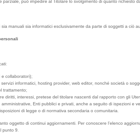
parziale, può impedire al Titolare lo svolgimento di quanto richiesto da
 sia manuali sia informatici esclusivamente da parte di soggetti a ciò au
 personali
ati:
 e collaboratori);
ri di servizi informatici, hosting provider, web editor, nonché società o sog
el trattamento;
re diritti, interessi, pretese del titolare nascenti dal rapporto con gli Uten
o amministrative, Enti pubblici e privati, anche a seguito di ispezioni e ve
isposizioni di legge o di normativa secondaria o comunitaria.
uanto oggetto di continui aggiornamenti. Per conoscere l’elenco aggiornato
al punto 9.